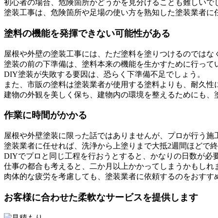
初心者の場合、危険箇所かどうかを見分けることも難しいで
塗装工事は、危険箇所や足場の使い方を熟知した塗装業者に
塗料の機能を発揮できない可能性がある
屋根や外壁の塗装工事には、ただ塗料を塗りつけるのではな
塗装の前の下準備は、塗料本来の機能を生かすために行って
DIY塗装が失敗する要因は、恐らく下準備不足でしょう。
また、市販の塗料は塗装業者が使用する塗料よりも、耐久性
建物の外観を美しく保ち、建物内の環境を整えるためにも、
作業に時間がかかる
屋根や外壁塗装に限った話ではありませんが、プロが行う施
塗装業者に任せれば、洗浄から上塗りまで大抵2週間ほどで
DIYでプロと同じ工程を行おうとすると、かなりの日数が必
仕事の都合も考えると、二か月以上かかってしまうかもしれ
肉体的な疲労を考慮しても、塗装業者に依頼するのをおすす
お客様に合わせた柔軟なサービスを提供します