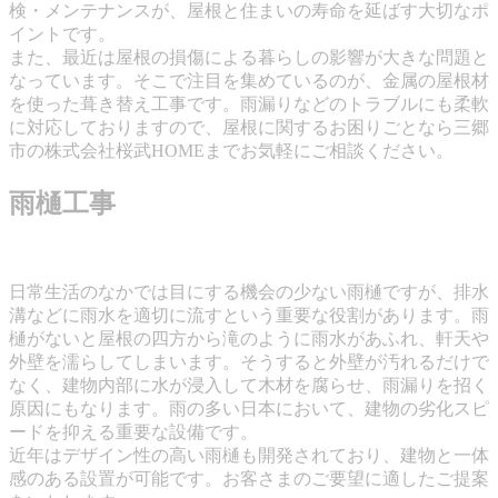
検・メンテナンスが、屋根と住まいの寿命を延ばす大切なポ
イントです。
また、最近は屋根の損傷による暮らしの影響が大きな問題と
なっています。そこで注目を集めているのが、金属の屋根材
を使った葺き替え工事です。雨漏りなどのトラブルにも柔軟
に対応しておりますので、屋根に関するお困りごとなら三郷
市の株式会社桜武HOMEまでお気軽にご相談ください。
雨樋工事
日常生活のなかでは目にする機会の少ない雨樋ですが、排水
溝などに雨水を適切に流すという重要な役割があります。雨
樋がないと屋根の四方から滝のように雨水があふれ、軒天や
外壁を濡らしてしまいます。そうすると外壁が汚れるだけで
なく、建物内部に水が浸入して木材を腐らせ、雨漏りを招く
原因にもなります。雨の多い日本において、建物の劣化スピ
ードを抑える重要な設備です。
近年はデザイン性の高い雨樋も開発されており、建物と一体
感のある設置が可能です。お客さまのご要望に適したご提案